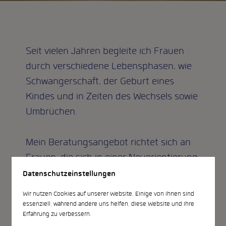
Seit vielen Jahren begleite ich Frauen
durch verschiedene Lebensphasen, wie
Schwangerschaft, der Geburt eines
Kindes und in Zeiten des Wechsels sowie
Umbrüchen.
Mein Beratungsangebot richtet sich an
Frauen, die sich in einer Neuorientierung
befinden, nach Stabilität suchen, mit
Datenschutzeinstellungen
ihren Ängsten konfrontiert und im
Wir nutzen Cookies auf unserer Website. Einige von ihnen sind
Wandel unsicher sind.
essenziell, während andere uns helfen, diese Website und Ihre
Erfahrung zu verbessern.